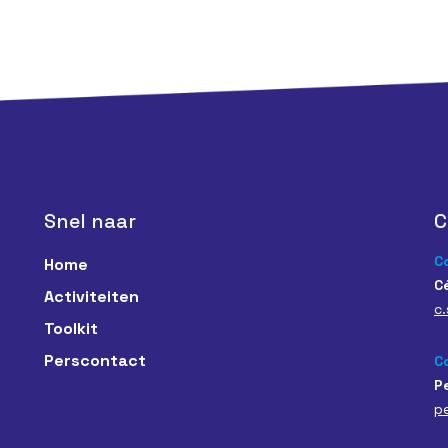
Snel naar
C
C
Home
C
Activiteiten
c.
Toolkit
Perscontact
C
P
p