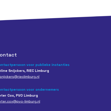
ontact
ontactpersoon voor publieke instanties
éline Snijckers, RIEC Limburg
snijckers@rieclimburg.nl
ontactpersoon voor ondernemers
eter Cox, PVO Limburg
eter.cox@pvo-limburg.nl