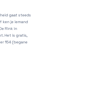
rheid gaat steeds
of ken je iemand
De Rink in
. Het is gratis,
mer 154 (begane