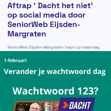
Aftrap ' Dacht het niet'
op social media door
SeniorWeb Eijsden-
Margraten
SeniorWeb Eijsden-Margraten trapt op maandag
27 januari af met de media-activiteiten rond het
project
'Dacht Het Niet'
.